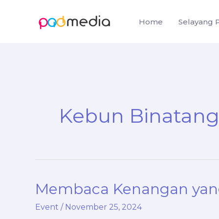
Skip
to
Home
Selayang 
content
Kebun Binatang
Membaca Kenangan yang
Membaca
Kenangan
Event
/
November 25, 2024
yang